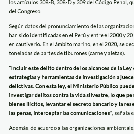
los artículos 308-B, 308-D y 309 del Código Penal, q
del Congreso.
Según datos del pronunciamiento de las organizacion
han sido identificadas en el Perú y entre el 2000 y 2
en cautiverio.
En el ámbito marino,
en el 2020, se de
toneladas de partes de tiburones (carne y aletas).
“
Incluir este delito dentro de los alcances de la L
estrategias y herramientas de investigación a jueces
delictivas. Con esta ley, el Ministerio Público pued
investigar delitos contra la vida silvestre, lo que p
bienes ilícitos, levantar el secreto bancario y la r
las penas, interceptar las comunicaciones”
, señala
Además, de acuerdo a las organizaciones ambientales