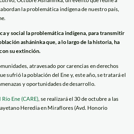
secutivo, Octubre Asháninka, un evento que reúne a
 abordan la problemática indígena de nuestro país,
ne.
ca y social la problemática indígena, para transmitir
blación asháninka que, a lo largo de la historia, ha
con su extinción.
 comunidades, atravesado por carencias en derechos
e sufrió la población del Ene y, este año, se tratará el
, amenazas y oportunidades de desarrollo.
l Río Ene (CARE)
, se realizará el 30 de octubre a las
Cayetano Heredia en Miraflores (Avd. Honorio