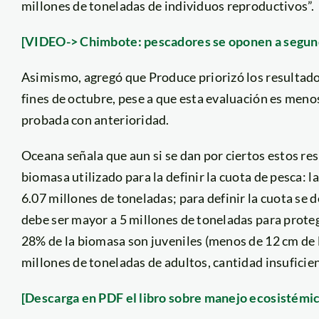
millones de toneladas de individuos reproductivos”.
[VIDEO-> Chimbote: pescadores se oponen a segun
Asimismo, agregó que Produce priorizó los resultados
fines de octubre, pese a que esta evaluación es meno
probada con anterioridad.
Oceana señala que aun si se dan por ciertos estos res
biomasa utilizado para la definir la cuota de pesca: l
6.07 millones de toneladas; para definir la cuota se d
debe ser mayor a 5 millones de toneladas para protege
28% de la biomasa son juveniles (menos de 12 cm de 
millones de toneladas de adultos, cantidad insuficie
[Descarga en PDF el libro sobre manejo ecosistémic