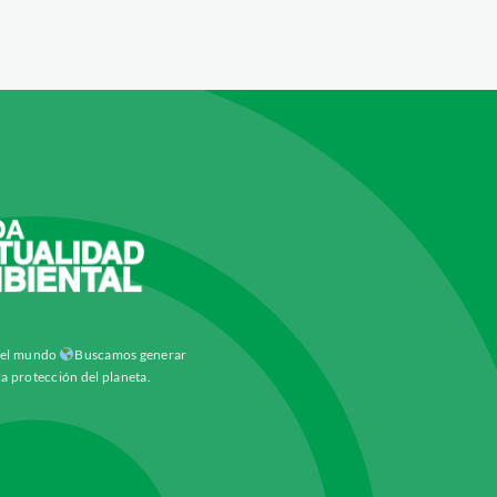
y el mundo
Buscamos generar
la protección del planeta.