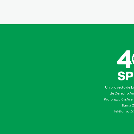
Un proyecto de l
de Derecho Am
Prolongación Aren
(Lima 2
Teléfono: (