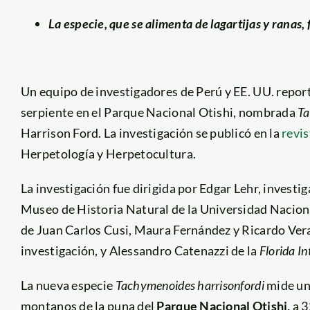
La especie, que se alimenta de lagartijas y ranas
Un equipo de investigadores de Perú y EE. UU. repor
serpiente en el Parque Nacional Otishi, nombrada
Ta
Harrison Ford. La investigación se publicó en la
revis
Herpetología y Herpetocultura.
La investigación fue dirigida por Edgar Lehr, inves
Museo de Historia Natural de la Universidad Naciona
de Juan Carlos Cusi, Maura Fernández y Ricardo Ve
investigación, y Alessandro Catenazzi de la
Florida I
La nueva especie
Tachymenoides harrisonfordi
mide uno
montanos de la puna del
Parque Nacional Otishi,
a 3