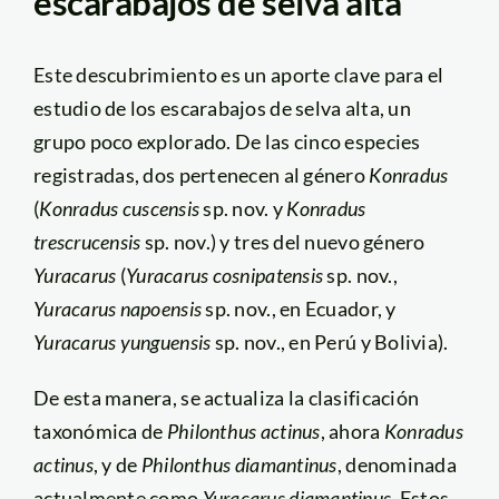
escarabajos de selva alta
Este descubrimiento es un aporte clave para el
estudio de los escarabajos de selva alta, un
grupo poco explorado. De las cinco especies
registradas, dos pertenecen al género
Konradus
(
Konradus cuscensis
sp. nov. y
Konradus
trescrucensis
sp. nov.) y tres del nuevo género
Yuracarus
(
Yuracarus cosnipatensis
sp. nov.,
Yuracarus napoensis
sp. nov., en Ecuador, y
Yuracarus yunguensis
sp. nov., en Perú y Bolivia).
De esta manera, se actualiza la clasificación
taxonómica de
Philonthus actinus
, ahora
Konradus
actinus
, y de
Philonthus diamantinus
, denominada
actualmente como
Yuracarus diamantinus
. Estos