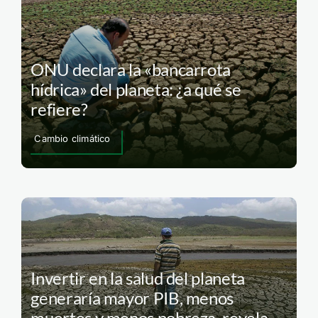
ONU declara la «bancarrota
hídrica» del planeta: ¿a qué se
refiere?
Cambio climático
Invertir en la salud del planeta
generaría mayor PIB, menos
muertes y menos pobreza, revela