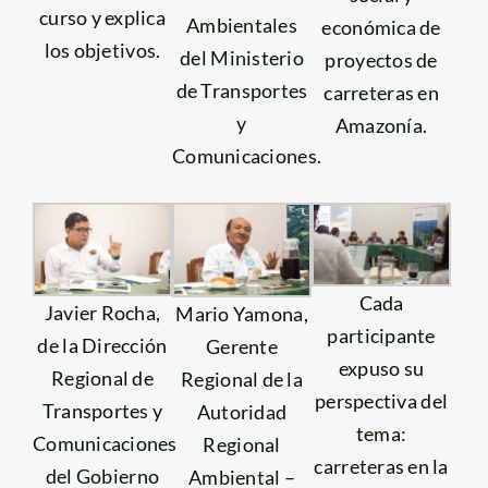
curso y explica
Ambientales
económica de
los objetivos.
del Ministerio
proyectos de
de Transportes
carreteras en
y
Amazonía.
Comunicaciones.
Cada
Javier Rocha,
Mario Yamona,
participante
de la Dirección
Gerente
expuso su
Regional de
Regional de la
perspectiva del
Transportes y
Autoridad
tema:
Comunicaciones
Regional
carreteras en la
del Gobierno
Ambiental –