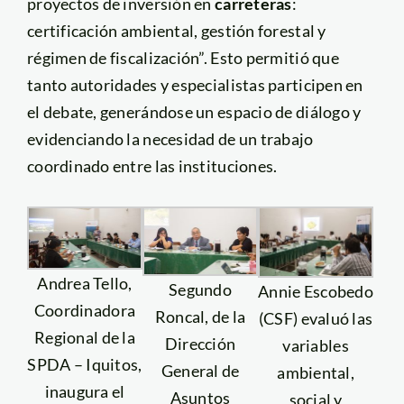
proyectos de inversión en
carreteras
:
certificación ambiental, gestión forestal y
régimen de fiscalización”. Esto permitió que
tanto autoridades y especialistas participen en
el debate, generándose un espacio de diálogo y
evidenciando la necesidad de un trabajo
coordinado entre las instituciones.
Andrea Tello,
Segundo
Annie Escobedo
Coordinadora
Roncal, de la
(CSF) evaluó las
Regional de la
Dirección
variables
SPDA – Iquitos,
General de
ambiental,
inaugura el
Asuntos
social y