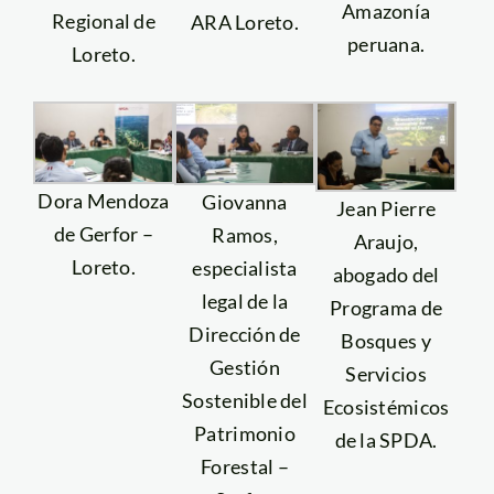
Amazonía
Regional de
ARA Loreto.
peruana.
Loreto.
Dora Mendoza
Giovanna
Jean Pierre
de Gerfor –
Ramos,
Araujo,
Loreto.
especialista
abogado del
legal de la
Programa de
Dirección de
Bosques y
Gestión
Servicios
Sostenible del
Ecosistémicos
Patrimonio
de la SPDA.
Forestal –