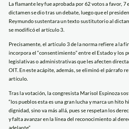
La flamante ley fue aprobada por 62 votos a favor, 7 
dictamen se dio tras un debate, luego que el preside
Reymundo sustentara un texto sustitutorio al dictam
se modificó el artículo 3.
Precisamente, el artículo 3 de la norma refiere a la fin
incorpora el “consentimiento” entre el Estado y los 
legislativas o administrativas que les afecten direct
OIT. En este acápite, además, se eliminó el párrafo re
artículo.
Tras la votación, la congresista Marisol Espinoza so
“los pueblos esta es una gran lucha y marca un hito hi
dignidad, sino va más allá, pues se respetan los der
y falta avanzar en la línea del reconocimiento al der
adelante”.