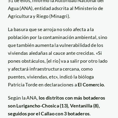
51 de ellos, informó la Autoridad Nacional del
Agua (ANA), entidad adscrita al Ministerio de
Agricultura y Riego (Minagri).
La basura que se arroja no solo afecta a la
población por la contaminación ambiental, sino
que también aumenta la vulnerabilidad de los
viviendas aledañas al cauce ante crecidas. «Si
pones obstáculos, [el río] va a salir por otro lado
y afectará infraestructura cercana, como
puentes, viviendas, etc», indicó la bióloga
Patricia Torde en declaraciones a
El Comercio
.
Según la ANA,
los distritos con más botaderos
son Lurigancho-Chosica (13), Ventanilla (8),
seguidos por el Callao con 3 botaderos
.