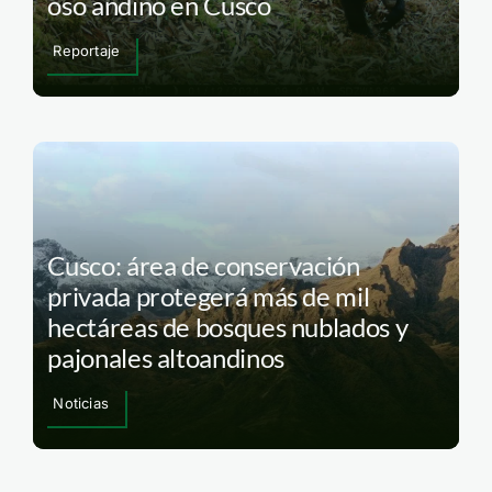
oso andino en Cusco
Reportaje
Cusco: área de conservación
privada protegerá más de mil
hectáreas de bosques nublados y
pajonales altoandinos
Noticias