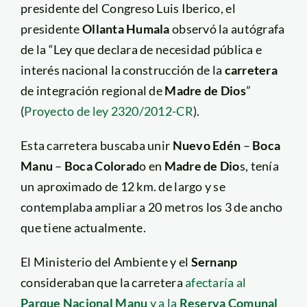
presidente del Congreso Luis Iberico, el
presidente
Ollanta Humala
observó la autógrafa
de la “Ley que declara de necesidad pública e
interés nacional la construcción de la
carretera
de integración regional de
Madre de Dios
”
(
Proyecto de ley 2320/2012-CR
).
Esta carretera buscaba unir
Nuevo Edén
–
Boca
Manu
–
Boca Colorad
o en
Madre de Dio
s, tenía
un aproximado de 12 km. de largo y se
contemplaba ampliar a 20 metros los 3 de ancho
que tiene actualmente.
El Ministerio del Ambiente y el
Sernanp
consideraban que la carretera
afectaría al
Parque Nacional Manu
y a la
Reserva Comunal