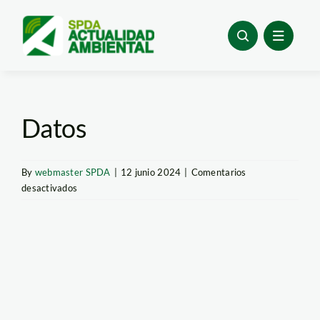
Skip
to
content
Datos
By
webmaster SPDA
|
12 junio 2024
|
Comentarios
en
desactivados
Datos