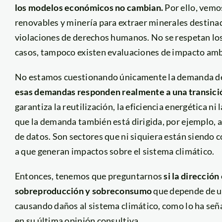
los modelos económicos no cambian.
Por ello, vemo
renovables y minería para extraer minerales destinad
violaciones de derechos humanos. No se respetan los
casos, tampoco existen evaluaciones de impacto amb
No estamos cuestionando únicamente la demanda de 
esas demandas responden realmente a una transició
garantiza la reutilización, la eficiencia energética 
que la demanda también está dirigida, por ejemplo, a l
de datos. Son sectores que ni siquiera están siendo 
a que generan impactos sobre el sistema climático.
Entonces, tenemos que preguntarnos
si la direcció
sobreproducción y sobreconsumo
que depende de un
causando daños al sistema climático, como lo ha s
en su última opinión consultiva.