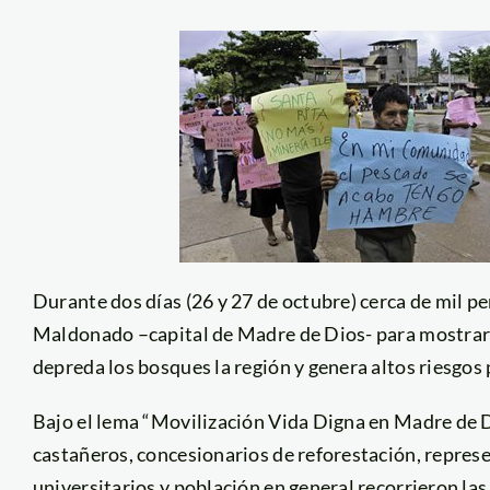
Durante dos días (26 y 27 de octubre) cerca de mil p
Maldonado –capital de Madre de Dios- para mostrar s
depreda los bosques la región y genera altos riesgos p
Bajo el lema “Movilización Vida Digna en Madre de Di
castañeros, concesionarios de reforestación, repres
universitarios y población en general recorrieron la