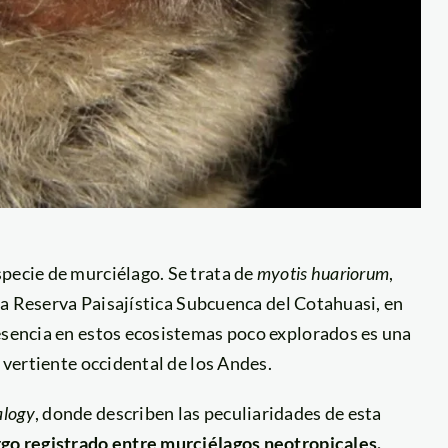
pecie de murciélago. Se trata de
myotis huariorum
,
e la Reserva Paisajística Subcuenca del Cotahuasi, en
resencia en estos ecosistemas poco explorados es una
a vertiente occidental de los Andes.
alogy
, donde describen las peculiaridades de esta
rgo registrado entre murciélagos neotropicales.