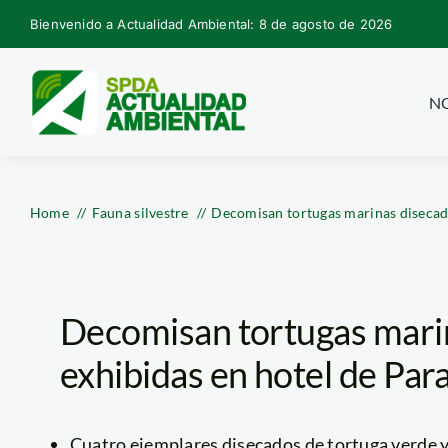
Skip
Bienvenido a Actualidad Ambiental: 8 de agosto de 2026
to
content
NO
Home
Fauna silvestre
Decomisan tortugas marinas disecada
Decomisan tortugas mari
exhibidas en hotel de Par
Cuatro ejemplares disecados de tortuga verde y 