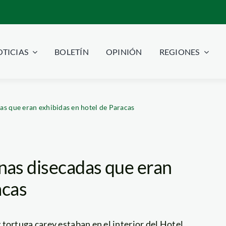
TICIAS
BOLETÍN
OPINIÓN
REGIONES
s que eran exhibidas en hotel de Paracas
nas disecadas que eran
acas
tortuga carey estaban en el interior del Hotel