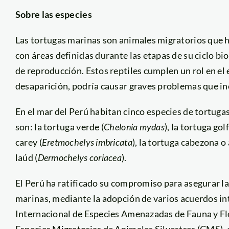
Sobre las especies
Las tortugas marinas son animales migratorios que 
con áreas definidas durante las etapas de su ciclo bi
de reproducción. Estos reptiles cumplen un rol en el 
desaparición, podría causar graves problemas que inc
En el mar del Perú habitan cinco especies de tortugas 
son: la tortuga verde (
Chelonia mydas
), la tortuga gol
carey (
Eretmochelys imbricata
), la tortuga cabezona o 
laúd (
Dermochelys coriacea
).
El Perú ha ratificado su compromiso para asegurar la
marinas, mediante la adopción de varios acuerdos i
Internacional de Especies Amenazadas de Fauna y Flo