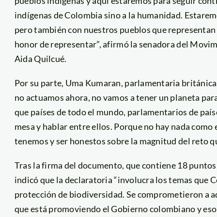
pueblos indígenas y aquí estaremos para seguir cont
indígenas de Colombia sino a la humanidad. Estaremo
pero también con nuestros pueblos que representan d
honor de representar”, afirmó la senadora del Movim
Aida Quilcué.
Por su parte, Uma Kumaran, parlamentaria británica,
no actuamos ahora, no vamos a tener un planeta para
que países de todo el mundo, parlamentarios de paíse
mesa y hablar entre ellos. Porque no hay nada como e
tenemos y ser honestos sobre la magnitud del reto q
Tras la firma del documento, que contiene 18 puntos,
indicó que la declaratoria “involucra los temas que
protección de biodiversidad. Se comprometieron a adh
que está promoviendo el Gobierno colombiano y eso