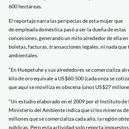
600 hectáreas.
El reportaje narra las peripecias de esta mujer que
de empleada doméstica pasó a ser la dueña de estas
concesiones, generando un mito alrededor de ella en e
boletas, facturas, transacciones legales, ni nada que 
ambientales.
“En Huepetuhe y sus alrededores se comercializa alred
kilo de oro equivale a US$60.500 (cada onza se coti
que aquí se moviliza es obscena (unos US$27 millones
“Un estudio elaborado en el 2009 por el Instituto de
Ministerio del Ambiente indica que si los mineros d
millones que se comercializa cada año, la región obt
públicas. Pero esta actividad solo reporta impuestos 