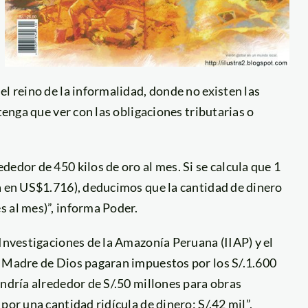
l reino de la informalidad, donde no existen las
tenga que ver con las obligaciones tributarias o
edor de 450 kilos de oro al mes. Si se calcula que 1
za en US$1.716), deducimos que la cantidad de dinero
 al mes)”, informa Poder.
 Investigaciones de la Amazonía Peruana (IIAP) y el
e Madre de Dios pagaran impuestos por los S/.1.600
endría alrededor de S/.50 millones para obras
por una cantidad ridícula de dinero: S/.42 mil”,