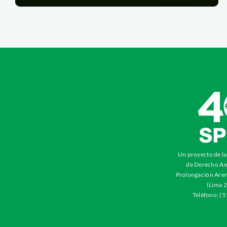
Un proyecto de l
de Derecho Am
Prolongación Aren
(Lima 2
Teléfono: (