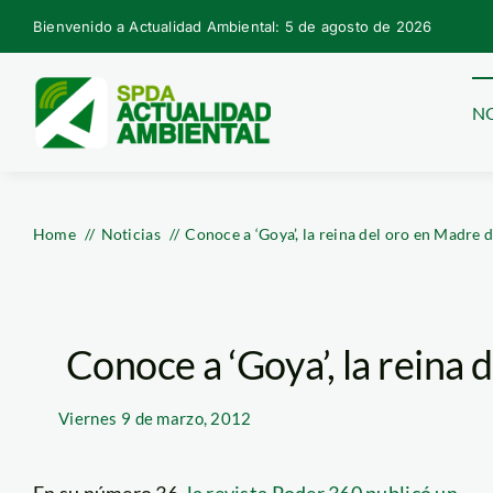
Skip
Bienvenido a Actualidad Ambiental: 5 de agosto de 2026
to
content
NO
Home
Noticias
Conoce a ‘Goya’, la reina del oro en Madre 
Conoce a ‘Goya’, la reina
Viernes
9 de marzo, 2012
En su número 36,
la revista Poder 360 publicó un