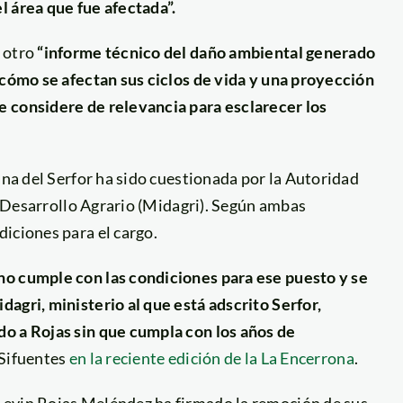
l área que fue afectada”.
r otro
“informe técnico del daño ambiental generado
 cómo se afectan sus ciclos de vida y una proyección
 considere de relevancia para esclarecer los
ina del Serfor ha sido cuestionada por la Autoridad
de Desarrollo Agrario (Midagri). Según ambas
iciones para el cargo.
no cumple con las condiciones para ese puesto y se
agri, ministerio al que está adscrito Serfor,
do a Rojas sin que cumpla con los años de
 Sifuentes
en la reciente edición de la La Encerrona
.
Levin Rojas Meléndez ha firmado la remoción de sus