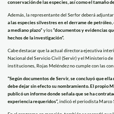
conservación de las especies, así como el tamaño de
Además, la representante del Serfor deberá adjunta
a las especies silvestres en el derrame de petróleo,
a mediano plazo”
y los
“documentos y evidencias que
hechos de la investigación”.
Cabe destacar que la actual directora ejecutiva inter
Nacional del Servicio Civil (Servir) y el Ministerio 
instituciones, Rojas Meléndez no cumple con las cond
“Según documentos de Servir, se concluyó que ella 
debe dejar sin efecto su nombramiento. El propio Mid
publicó un informe donde señala que se ha contrata
experiencia requeridos”,
indicó el periodista Marco
En el programa en mención, también se recordó que 