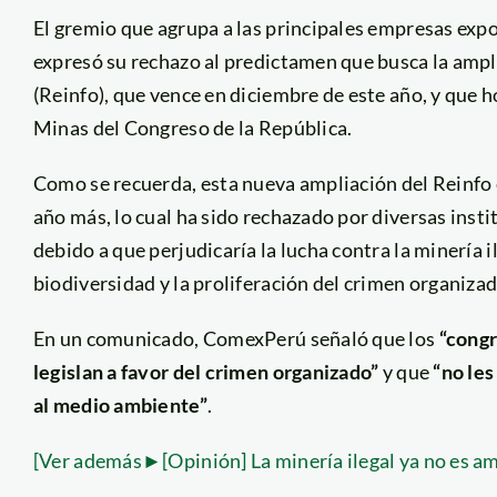
El gremio que agrupa a las principales empresas exp
expresó su rechazo al predictamen que busca la ampl
(Reinfo), que vence en diciembre de este año, y que 
Minas del Congreso de la República.
Como se recuerda, esta nueva ampliación del Reinfo 
año más, lo cual ha sido rechazado por diversas insti
debido a que perjudicaría la lucha contra la minería i
biodiversidad y la proliferación del crimen organizad
En un comunicado, ComexPerú señaló que los
“congr
legislan a favor del crimen organizado”
y que
“no les
al medio ambiente”
.
[Ver además►[Opinión] La minería ilegal ya no es am