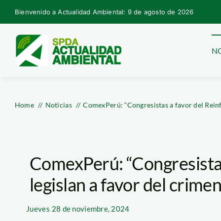
Skip
Bienvenido a Actualidad Ambiental: 9 de agosto de 2026
to
content
NO
Home
Noticias
ComexPerú: “Congresistas a favor del Reinf
ComexPerú: “Congresistas
legislan a favor del crime
Jueves
28 de noviembre, 2024