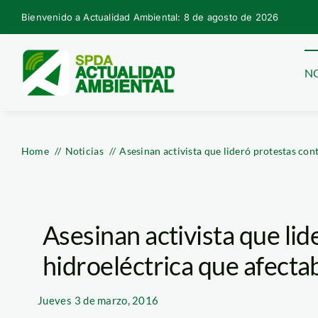
Skip
Bienvenido a Actualidad Ambiental: 8 de agosto de 2026
to
content
NO
Home
Noticias
Asesinan activista que lideró protestas con
Asesinan activista que lid
hidroeléctrica que afecta
Jueves
3 de marzo, 2016