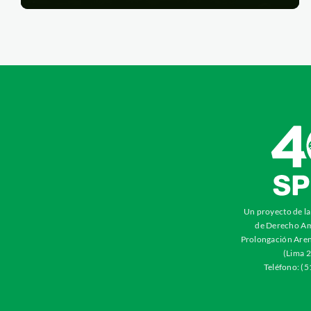
Un proyecto de l
de Derecho Am
Prolongación Aren
(Lima 2
Teléfono: (