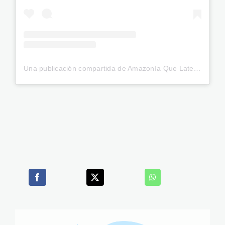
Una publicación compartida de Amazonía Que Late (@amazonia_que_late)