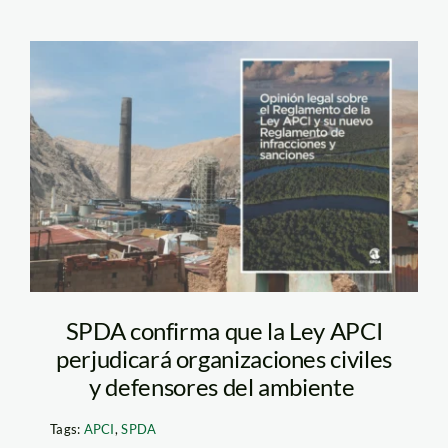
la-oroya—informe-
spda—apci
SPDA confirma que la Ley APCI
perjudicará organizaciones civiles
y defensores del ambiente
Tags:
APCI
,
SPDA