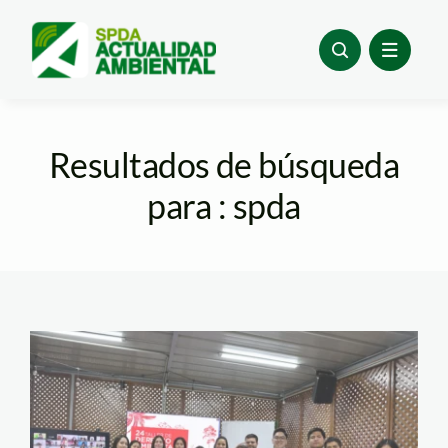
Skip
to
content
Resultados de búsqueda
para : spda
24 taller de derecho
ambiental SPDA