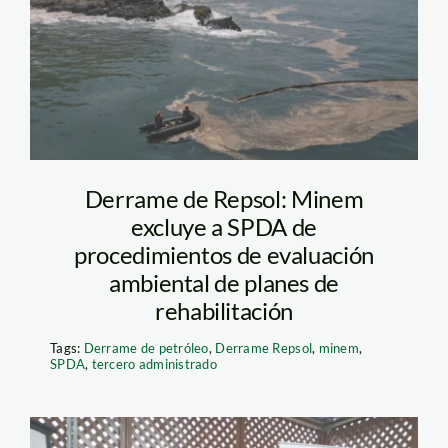
en Ventanilla.
Foto_Diego
Pérez_SPDA 2
Derrame de Repsol: Minem
excluye a SPDA de
procedimientos de evaluación
ambiental de planes de
rehabilitación
Tags:
Derrame de petróleo
,
Derrame Repsol
,
minem
,
SPDA
,
tercero administrado