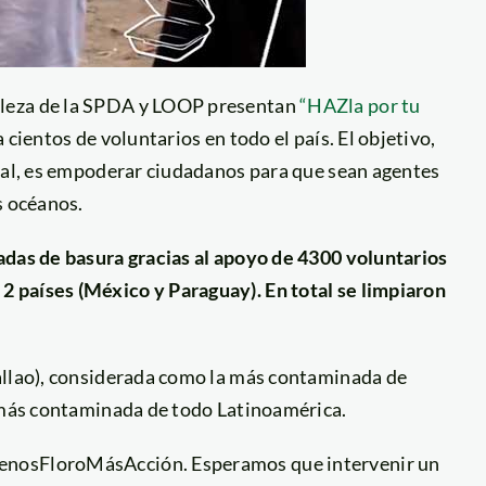
aleza de la SPDA y LOOP presentan
“HAZla por tu
 cientos de voluntarios en todo el país. El objetivo,
oral, es empoderar ciudadanos para que sean agentes
s océanos.
adas de basura gracias al apoyo de 4300 voluntarios
 países (México y Paraguay). En total se limpiaron
allao), considerada como la más contaminada de
a más contaminada de todo Latinoamérica.
enosFloroMásAcción. Esperamos que intervenir un