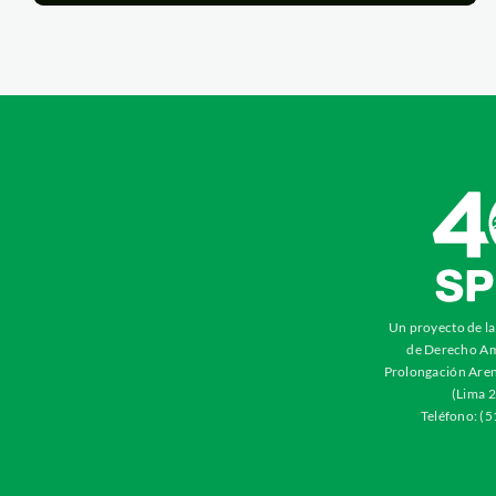
Un proyecto de l
de Derecho Am
Prolongación Aren
(Lima 2
Teléfono: (