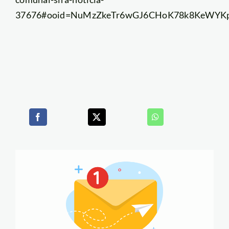
37676#ooid=NuMzZkeTr6wGJ6CHoK78k8KeWY