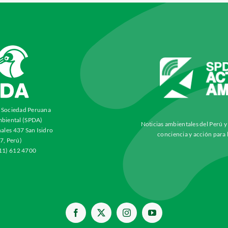
a Sociedad Peruana
biental (SPDA)
Noticias ambientales del Perú 
ales 437 San Isidro
conciencia y acción para 
7, Perú)
511) 612 4700