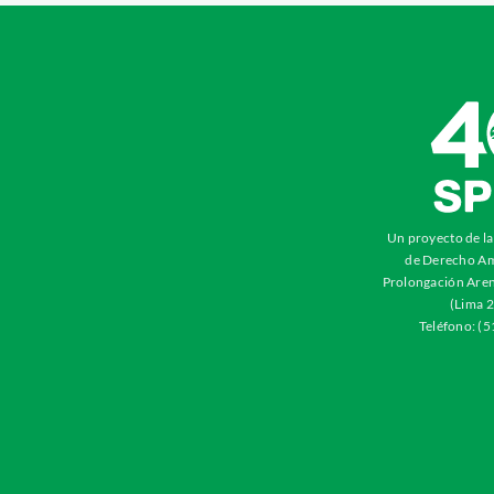
Un proyecto de l
de Derecho Am
Prolongación Aren
(Lima 2
Teléfono: (