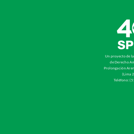
Un proyecto de l
de Derecho Am
Prolongación Aren
(Lima 2
Teléfono: (