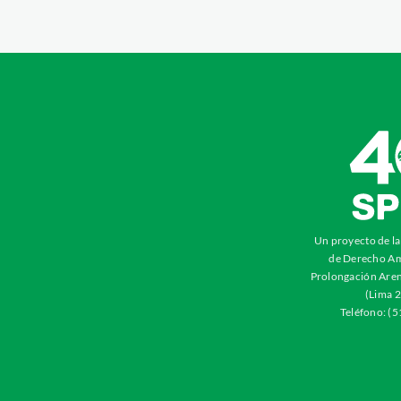
Un proyecto de l
de Derecho Am
Prolongación Aren
(Lima 2
Teléfono: (