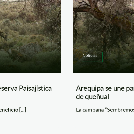
Noticias
serva Paisajística
Arequipa se une pa
de queñual
eficio [...]
La campaña “Sembremos v