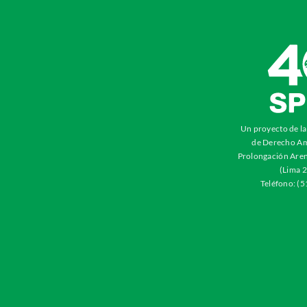
Un proyecto de l
de Derecho Am
Prolongación Aren
(Lima 2
Teléfono: (