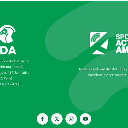
a Sociedad Peruana
biental (SPDA)
Noticias ambientales del Perú 
ales 437 San Isidro
conciencia y acción para 
7, Perú)
511) 612 4700