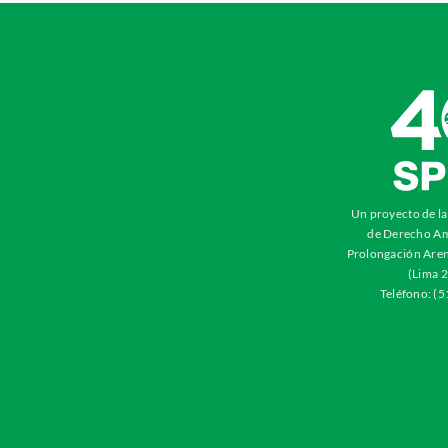
Un proyecto de l
de Derecho Am
Prolongación Aren
(Lima 2
Teléfono: (