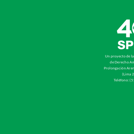
Un proyecto de l
de Derecho Am
Prolongación Aren
(Lima 2
Teléfono: (