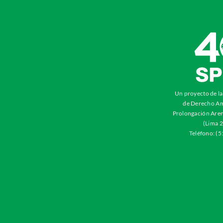
Un proyecto de l
de Derecho Am
Prolongación Aren
(Lima 2
Teléfono: (