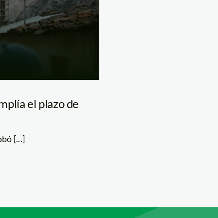
plía el plazo de
ó [...]