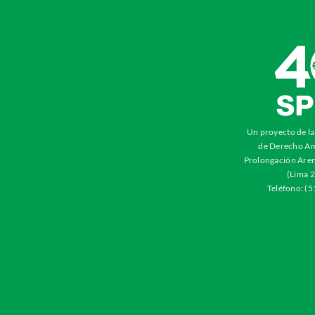
Un proyecto de l
de Derecho Am
Prolongación Aren
(Lima 2
Teléfono: (