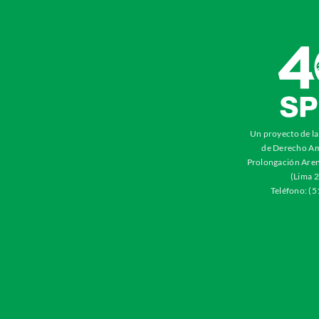
Un proyecto de l
de Derecho Am
Prolongación Aren
(Lima 2
Teléfono: (