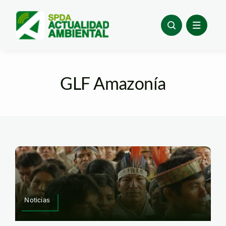
Skip
to
content
GLF Amazonía
Noticias