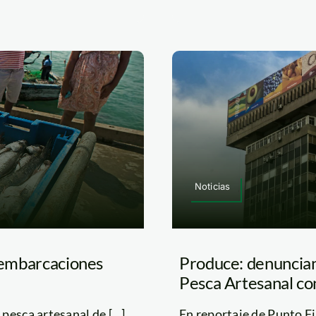
Noticias
e embarcaciones
Produce: denuncian
Pesca Artesanal con
esca artesanal de [...]
En reportaje de Punto Fin