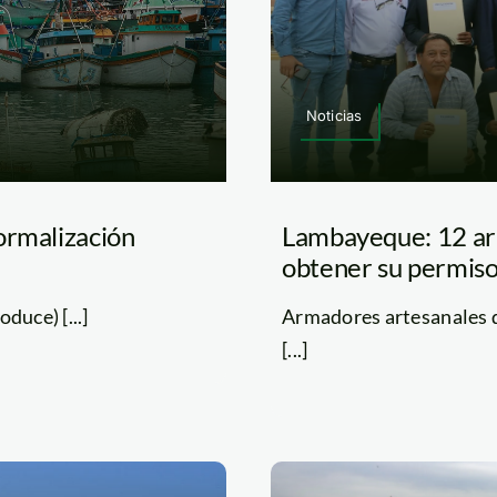
Noticias
ormalización
Lambayeque: 12 arm
obtener su permiso 
duce) [...]
Armadores artesanales 
[...]