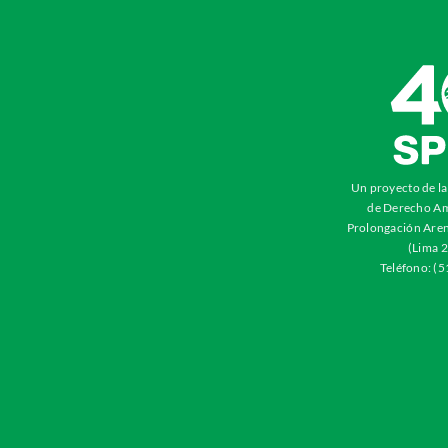
Un proyecto de l
de Derecho Am
Prolongación Aren
(Lima 2
Teléfono: (