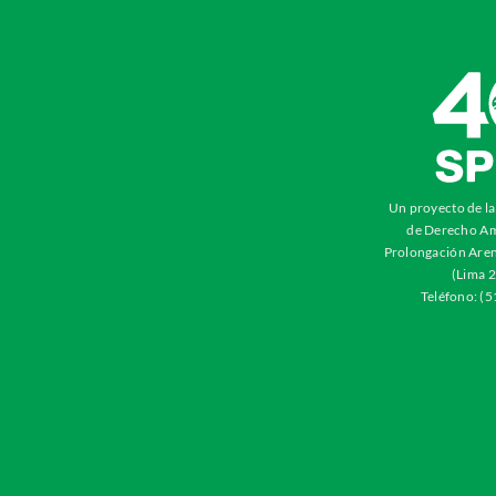
Un proyecto de l
de Derecho Am
Prolongación Aren
(Lima 2
Teléfono: (