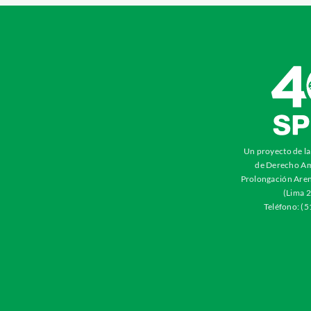
Un proyecto de l
de Derecho Am
Prolongación Aren
(Lima 2
Teléfono: (