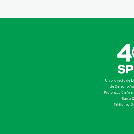
Un proyecto de l
de Derecho Am
Prolongación Aren
(Lima 2
Teléfono: (