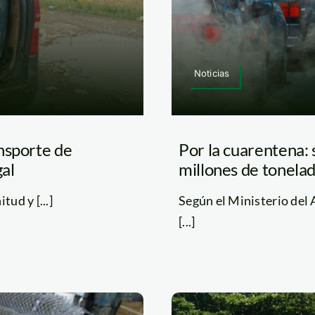
Noticias
nsporte de
Por la cuarentena: 
gal
millones de tonela
ud y [...]
Según el Ministerio del
[...]