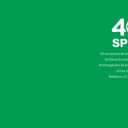
Un proyecto de l
de Derecho Am
Prolongación Aren
(Lima 2
Teléfono: (