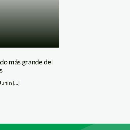
ndo más grande del
s
nín [...]