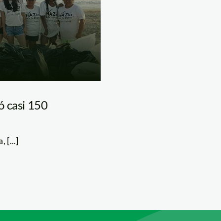
ó casi 150
[...]