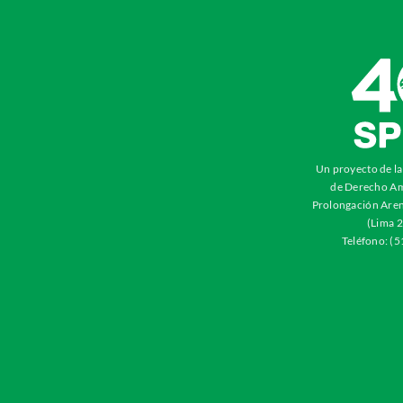
Un proyecto de l
de Derecho Am
Prolongación Aren
(Lima 2
Teléfono: (