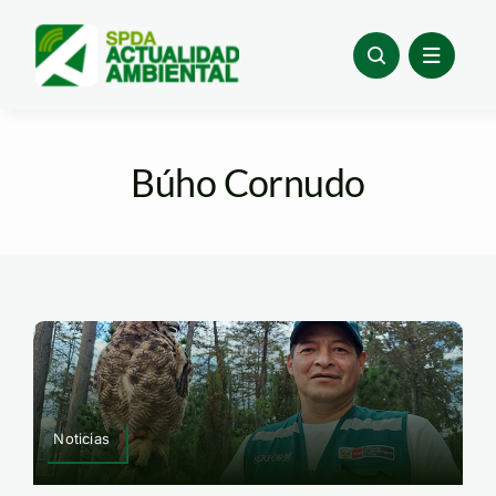
Skip
to
content
Búho Cornudo
Noticias