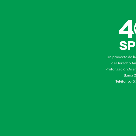
Un proyecto de l
de Derecho Am
Prolongación Aren
(Lima 2
Teléfono: (