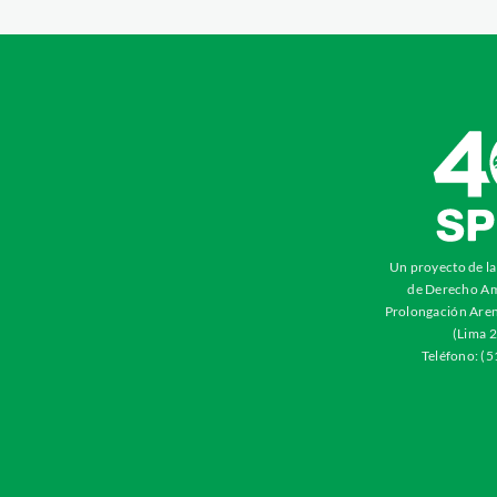
Un proyecto de l
de Derecho Am
Prolongación Aren
(Lima 2
Teléfono: (