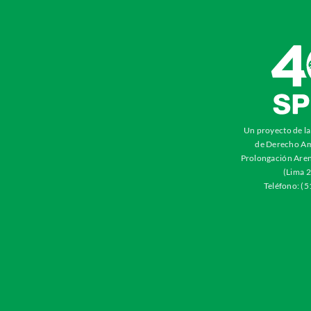
Un proyecto de l
de Derecho Am
Prolongación Aren
(Lima 2
Teléfono: (