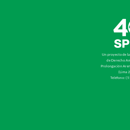
Un proyecto de l
de Derecho Am
Prolongación Aren
(Lima 2
Teléfono: (