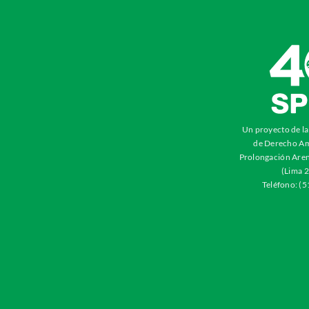
Un proyecto de l
de Derecho Am
Prolongación Aren
(Lima 2
Teléfono: (