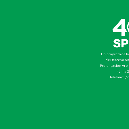
Un proyecto de l
de Derecho Am
Prolongación Aren
(Lima 2
Teléfono: (