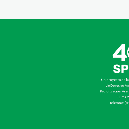
Un proyecto de l
de Derecho Am
Prolongación Aren
(Lima 2
Teléfono: (